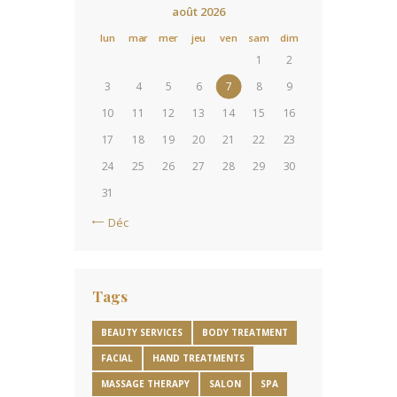
août 2026
lun
mar
mer
jeu
ven
sam
dim
1
2
3
4
5
6
7
8
9
10
11
12
13
14
15
16
17
18
19
20
21
22
23
24
25
26
27
28
29
30
31
« Déc
Tags
BEAUTY SERVICES
BODY TREATMENT
FACIAL
HAND TREATMENTS
MASSAGE THERAPY
SALON
SPA